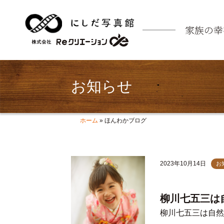
家族の幸
お知らせ
ホーム
»
ほんわかブログ
2023年10月14日
お
柳川七五三は
柳川七五三は自