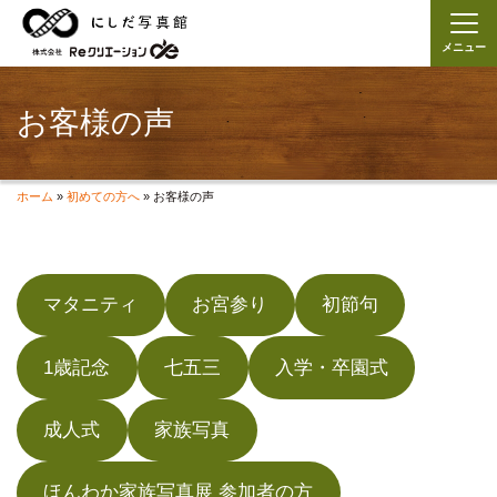
メニュー
お客様の声
ホーム
»
初めての方へ
»
お客様の声
マタニティ
お宮参り
初節句
1歳記念
七五三
入学・卒園式
成人式
家族写真
ほんわか家族写真展 参加者の方