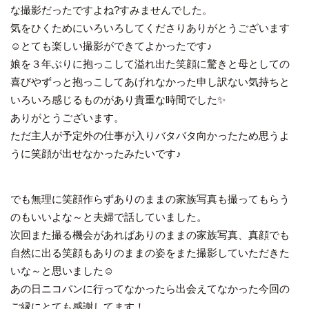
な撮影だったですよね?すみませんでした。
気をひくためにいろいろしてくださりありがとうございます
☺️とても楽しい撮影ができてよかったです♪
娘を３年ぶりに抱っこして溢れ出た笑顔に驚きと母としての
喜びやずっと抱っこしてあげれなかった申し訳ない気持ちと
いろいろ感じるものがあり貴重な時間でした✨
ありがとうございます。
ただ主人が予定外の仕事が入りバタバタ向かったため思うよ
うに笑顔が出せなかったみたいです♪
でも無理に笑顔作らずありのままの家族写真も撮ってもらう
のもいいよな～と夫婦で話していました。
次回また撮る機会があればありのままの家族写真、真顔でも
自然に出る笑顔もありのままの姿をまた撮影していただきた
いな～と思いました☺️
あの日ニコパンに行ってなかったら出会えてなかった今回の
ご縁にとても感謝してます！