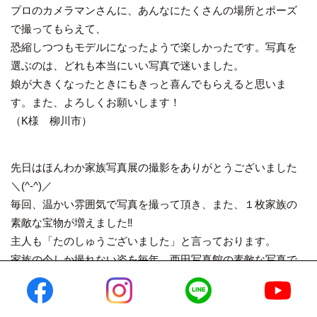
プロのカメラマンさんに、あんなにたくさんの場所とポーズ
で撮ってもらえて、
恐縮しつつもモデルになったようで楽しかったです。写真を
選ぶのは、どれも本当にいい写真で迷いました。
娘が大きくなったときにもきっと喜んでもらえると思いま
す。また、よろしくお願いします！
（K様 柳川市）
先日はほんわか家族写真展の撮影をありがとうございました
＼(^-^)／
毎回、温かい雰囲気で写真を撮って頂き、また、１枚家族の
素敵な宝物が増えました‼️
主人も「たのしゅうございました」と言っております。
家族の今しか撮れない姿を毎年、西田写真館の素敵な写真で
残せること…本当にうれしく思っています。
写真ができるのを楽しみにしています！
（T様 柳川市）