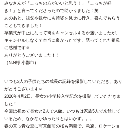
みなさんが「こっちの方がいいと思う！」「こっちが好
き！」と言ってくださったので助かりました！笑
あのあと、祖父や祖母にも袴姿を見せに行き、喜んでもらう
こともできました！
卒業式が中止になって袴をキャンセルするか迷いましたが、
キャンセルしなくて本当に良かったです。誘ってくれた祖母
に感謝です☺️
ありがとうございました！！
（N.N様 小郡市）
いつも3人の子供たちの成長の記録を撮影していただき、あり
がとうございます☺︎
2020年4月2日、長女の小学校入学記念を撮影していただきま
した！
今回は初めて長女と2人で来館。いつもは家族5人で来館して
いるため、なかなかゆったりとはいかず。。。
春の真っ青な空に写真館前の桜も満開で、急遽、ロケーショ