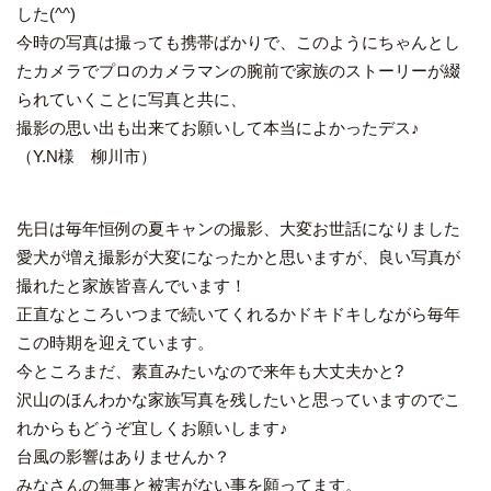
した(^^)
今時の写真は撮っても携帯ばかりで、このようにちゃんとし
たカメラでプロのカメラマンの腕前で家族のストーリーが綴
られていくことに写真と共に、
撮影の思い出も出来てお願いして本当によかったデス♪
（Y.N様 柳川市）
先日は毎年恒例の夏キャンの撮影、大変お世話になりました
愛犬が増え撮影が大変になったかと思いますが、良い写真が
撮れたと家族皆喜んでいます！
正直なところいつまで続いてくれるかドキドキしながら毎年
この時期を迎えています。
今ところまだ、素直みたいなので来年も大丈夫かと?
沢山のほんわかな家族写真を残したいと思っていますのでこ
れからもどうぞ宜しくお願いします♪
台風の影響はありませんか？
みなさんの無事と被害がない事を願ってます。