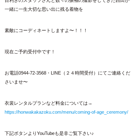
目利きのスタッフさんと数々の振袖の撮影をしてきた西田が
一緒に一生大切な思い出に残る着物を
素敵にコーディネートしますよ〜！！！
現在ご予約受付中です！
お電話0944-72-3568・LINE（２４時間受付）にてご連絡くだ
さいませ〜
衣裳レンタルプランなど料金については→
https://honwakakazoku.com/menu/coming-of-age_ceremony/
下記ボタンよりYouTubeも是非ご覧下さい♪