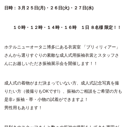
日時：３月２５日(月)・２６日(火)・２７日(水)
１０時・１２時・１４時・１６時 １日 ８名様 限定！！
ホテルニューオータニ博多にある衣裳室 「ブリィリィアー」
さんから選りすぐりの素敵な成人式用振袖衣裳とスタッフさ
んにお越しいただき振袖展示会を開催します！！
成人式の着物がまだ決まっていない方、成人式記念写真を撮
りたい方（後撮りもOKです!）、振袖のご相談をご希望の方も
是非♪ 振袖・帯・小物の試着ができますよ！
男性用もあります！